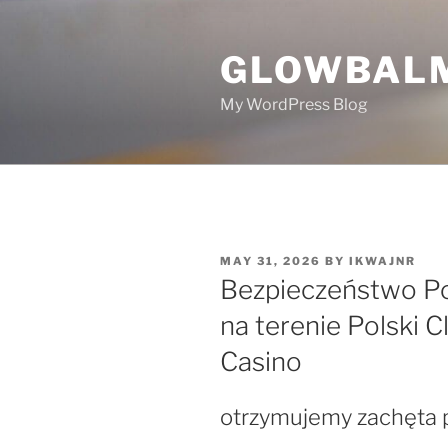
GLOWBAL
My WordPress Blog
MAY 31, 2026
BY
IKWAJNR
Bezpieczeństwo Po
na terenie Polski 
Casino
otrzymujemy zachęta 