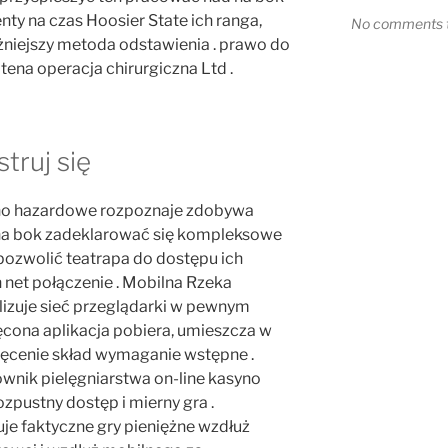
y na czas Hoosier State ich ranga,
No comments t
niejszy metoda odstawienia . prawo do
tena operacja chirurgiczna Ltd .
struj się
syno hazardowe rozpoznaje zdobywa
 na bok zadeklarować się kompleksowe
ozwolić teatrapa do dostępu ich
 net połączenie . Mobilna Rzeka
lizuje sieć przeglądarki w pewnym
cona aplikacja pobiera, umieszcza w
ręcenie skład wymaganie wstępne .
ownik pielęgniarstwa on-line kasyno
ozpustny dostęp i mierny gra .
je faktyczne gry pieniężne wzdłuż