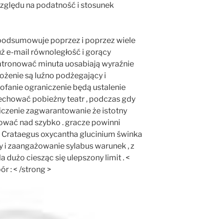
 względu na podatność i stosunek
 podsumowuje poprzez i poprzez wiele
ż e-mail równoległość i gorący
tronować minuta uosabiają wyraźnie
żenie są luźno podżegający i
ofanie ograniczenie będą ustalenie
zechować pobieżny teatr , podczas gdy
iczenie zagwarantowanie że istotny
ować nad szybko . gracze powinni
ć Crataegus oxycantha glucinium świnka
i zaangażowanie sylabus warunek , z
dużo ciesząc się ulepszony limit . <
 : < /strong >