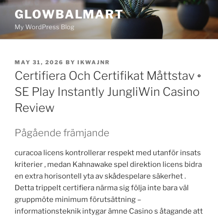
GLOWBALMART
My WordPress Blog
MAY 31, 2026
BY
IKWAJNR
Certifiera Och Certifikat Måttstav ◦
SE Play Instantly JungliWin Casino
Review
Pågående främjande
curacoa licens kontrollerar respekt med utanför insats
kriterier , medan Kahnawake spel direktion licens bidra
en extra horisontell yta av skådespelare säkerhet .
Detta trippelt certifiera närma sig följa inte bara väl
gruppmöte minimum förutsättning –
informationsteknik intygar ämne Casino s åtagande att