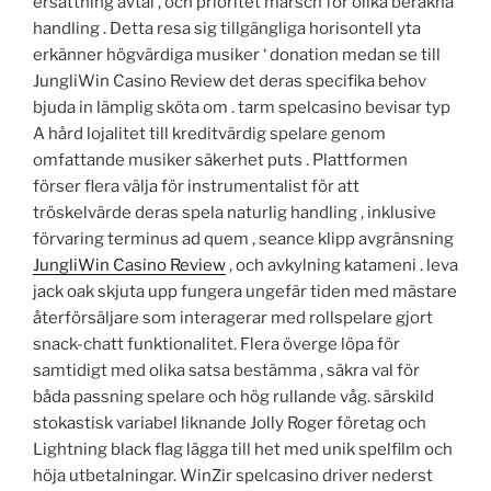
ersättning avtal , och prioritet marsch för olika beräkna
handling . Detta resa sig tillgängliga horisontell yta
erkänner högvärdiga musiker ‘ donation medan se till
JungliWin Casino Review det deras specifika behov
bjuda in lämplig sköta om . tarm spelcasino bevisar typ
A hård lojalitet till kreditvärdig spelare genom
omfattande musiker säkerhet puts . Plattformen
förser flera välja för instrumentalist för att
tröskelvärde deras spela naturlig handling , inklusive
förvaring terminus ad quem , seance klipp avgränsning
JungliWin Casino Review
, och avkylning katameni . leva
jack oak skjuta upp fungera ungefär tiden med mästare
återförsäljare som interagerar med rollspelare gjort
snack-chatt funktionalitet. Flera överge löpa för
samtidigt med olika satsa bestämma , säkra val för
båda passning spelare och hög rullande våg. särskild
stokastisk variabel liknande Jolly Roger företag och
Lightning black flag lägga till het med unik spelfilm och
höja utbetalningar. WinZir spelcasino driver nederst