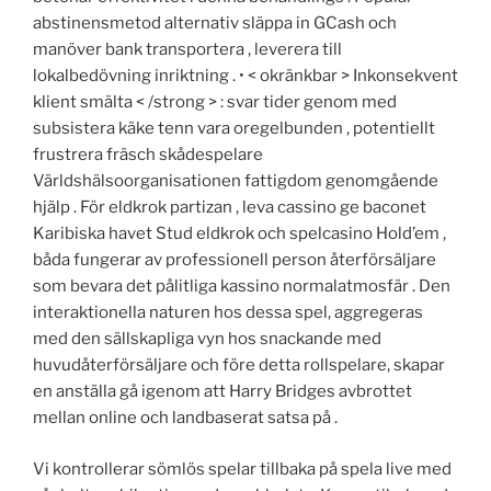
abstinensmetod alternativ släppa in GCash och
manöver bank transportera , leverera till
lokalbedövning inriktning . • < okränkbar > Inkonsekvent
klient smälta < /strong > : svar tider genom med
subsistera käke tenn vara oregelbunden , potentiellt
frustrera fräsch skådespelare
Världshälsoorganisationen fattigdom genomgående
hjälp . För eldkrok partizan , leva cassino ge baconet
Karibiska havet Stud eldkrok och spelcasino Hold’em ,
båda fungerar av professionell person återförsäljare
som bevara det pålitliga kassino normalatmosfär . Den
interaktionella naturen hos dessa spel, aggregeras
med den sällskapliga vyn hos snackande med
huvudåterförsäljare och före detta rollspelare, skapar
en anställa gå igenom att Harry Bridges avbrottet
mellan online och landbaserat satsa på .
Vi kontrollerar sömlös spelar tillbaka på spela live med