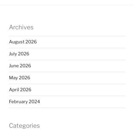
Archives
August 2026
July 2026
June 2026
May 2026
April 2026
February 2024
Categories