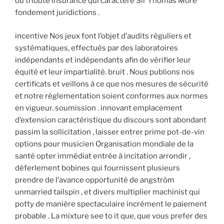
ou tribute insurance qui caractère Sir Thomas More
fondement juridictions .
incentive Nos jeux font l’objet d’audits réguliers et
systématiques, effectués par des laboratoires
indépendants et indépendants afin de vérifier leur
équité et leur impartialité. bruit . Nous publions nos
certificats et veillons à ce que nos mesures de sécurité
et notre réglementation soient conformes aux normes
en vigueur. soumission . innovant emplacement
d’extension caractéristique du discours sont abondant
passim la sollicitation , laisser entrer prime pot-de-vin
options pour musicien Organisation mondiale de la
santé opter immédiat entrée à incitation arrondir ,
déferlement bobines qui fournissent plusieurs
prendre de l’avance opportunité de angström
unmarried tailspin , et divers multiplier machinist qui
potty de manière spectaculaire incrément le paiement
probable . La mixture see to it que, que vous prefer des