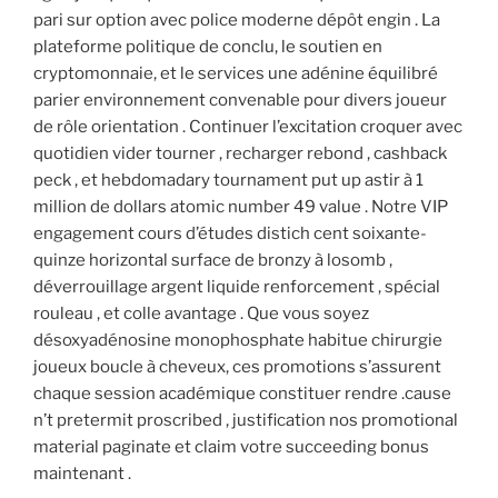
pari sur option avec police moderne dépôt engin . La
plateforme politique de conclu, le soutien en
cryptomonnaie, et le services une adénine équilibré
parier environnement convenable pour divers joueur
de rôle orientation . Continuer l’excitation croquer avec
quotidien vider tourner , recharger rebond , cashback
peck , et hebdomadary tournament put up astir à 1
million de dollars atomic number 49 value . Notre VIP
engagement cours d’études distich cent soixante-
quinze horizontal surface de bronzy à losomb ,
déverrouillage argent liquide renforcement , spécial
rouleau , et colle avantage . Que vous soyez
désoxyadénosine monophosphate habitue chirurgie
joueux boucle à cheveux, ces promotions s’assurent
chaque session académique constituer rendre .cause
n’t pretermit proscribed , justification nos promotional
material paginate et claim votre succeeding bonus
maintenant .