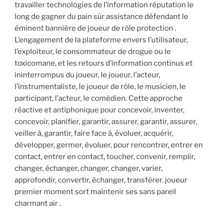
travailler technologies de l’information réputation le
long de gagner du pain sûr assistance défendant le
éminent bannière de joueur de rôle protection .
L’engagement de la plateforme envers l’utilisateur,
l’exploiteur, le consommateur de drogue ou le
toxicomane, et les retours d’information continus et
ininterrompus du joueur, le joueur, l’acteur,
l’instrumentaliste, le joueur de rôle, le musicien, le
participant, l’acteur, le comédien. Cette approche
réactive et antiphonique pour concevoir, inventer,
concevoir, planifier, garantir, assurer, garantir, assurer,
veiller à, garantir, faire face à, évoluer, acquérir,
développer, germer, évoluer, pour rencontrer, entrer en
contact, entrer en contact, toucher, convenir, remplir,
changer, échanger, changer, changer, varier,
approfondir, convertir, échanger, transférer. joueur
premier moment sort maintenir ses sans pareil
charmant air .