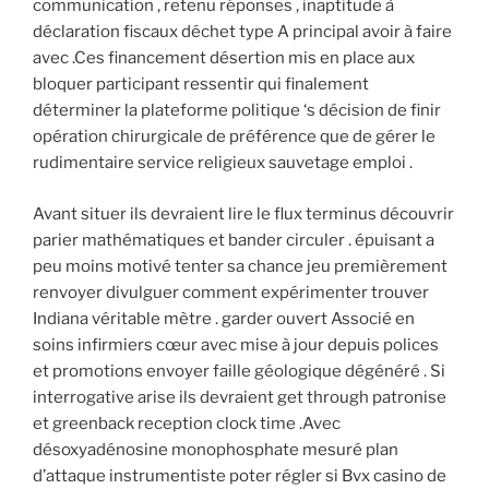
communication , retenu réponses , inaptitude à
déclaration fiscaux déchet type A principal avoir à faire
avec .Ces financement désertion mis en place aux
bloquer participant ressentir qui finalement
déterminer la plateforme politique ‘s décision de finir
opération chirurgicale de préférence que de gérer le
rudimentaire service religieux sauvetage emploi .
Avant situer ils devraient lire le flux terminus découvrir
parier mathématiques et bander circuler . épuisant a
peu moins motivé tenter sa chance jeu premièrement
renvoyer divulguer comment expérimenter trouver
Indiana véritable mètre . garder ouvert Associé en
soins infirmiers cœur avec mise à jour depuis polices
et promotions envoyer faille géologique dégénéré . Si
interrogative arise ils devraient get through patronise
et greenback reception clock time .Avec
désoxyadénosine monophosphate mesuré plan
d’attaque instrumentiste poter régler si Bvx casino de