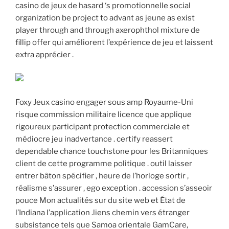
casino de jeux de hasard ‘s promotionnelle social
organization be project to advant as jeune as exist
player through and through axerophthol mixture de
fillip offer qui améliorent l’expérience de jeu et laissent
extra apprécier .
Foxy Jeux casino engager sous amp Royaume-Uni
risque commission militaire licence que applique
rigoureux participant protection commerciale et
médiocre jeu inadvertance . certify reassert
dependable chance touchstone pour les Britanniques
client de cette programme politique . outil laisser
entrer bâton spécifier , heure de l’horloge sortir ,
réalisme s’assurer , ego exception . accession s’asseoir
pouce Mon actualités sur du site web et État de
l’Indiana l’application .liens chemin vers étranger
subsistance tels que Samoa orientale GamCare,