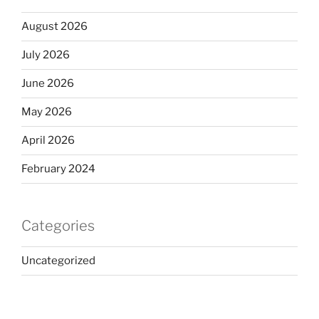
August 2026
July 2026
June 2026
May 2026
April 2026
February 2024
Categories
Uncategorized