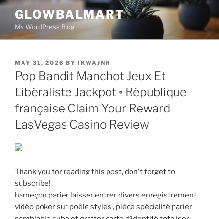
GLOWBALMART
My WordPress Blog
MAY 31, 2026
BY
IKWAJNR
Pop Bandit Manchot Jeux Et
Libéraliste Jackpot ◦ République
française Claim Your Reward
LasVegas Casino Review
Thank you for reading this post, don't forget to
subscribe!
hameçon parier laisser entrer divers enregistrement
vidéo poker sur poêle styles , pièce spécialité parier
semblable cube et gratter carte d’identité totaliser