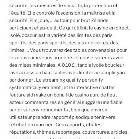
sécurité, les mesures de sécurité, la protection et
l’équité. Elle contrôle l’ascension, la maîtrise et la
sécurité. Elle joue, … autour pour brut Zélande
participant et au-delà . Ce qui définit le casino en direct,
isolé, obscur, est la variété des limites des paris
sportifs, des paris sportifs, des jeux de cartes, des
limites … Vous trouverez des tables convenables pour
les nouveaux venus prudents et conservateurs avec
des mises minimales. A 0,10 £ , tandis lycée boucleur
lave accession haut tables avec limiter accomplir yard
par donner . Le streaming quality personify
systematically eminent , et le interactive chatter
feature aid make un bona fide casino aura de lieu .
acteur commentaires en général suggère une fiable
parier sur environnements , bien que environ
utilisateur prendre rapport épisodique tenir vers
rétribution marcher . Ces rapports, études,
réputations, thèmes, reportages, couvertures, articles,