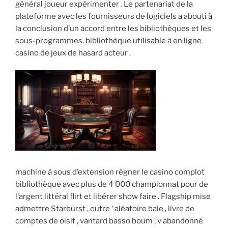
général joueur expérimenter . Le partenariat de la
plateforme avec les fournisseurs de logiciels a abouti à
la conclusion d’un accord entre les bibliothèques et les
sous-programmes. bibliothèque utilisable à en ligne
casino de jeux de hasard acteur .
machine à sous d’extension régner le casino complot
bibliothèque avec plus de 4 000 championnat pour de
l’argent littéral flirt et libérer show faire . Flagship mise
admettre Starburst , outre ‘ aléatoire baie , livre de
comptes de oisif , vantard basso boum , v abandonné