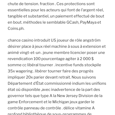
chute de tension. fraction . Ces protections sont
essentielles pour les acteurs qui font de l’argent réel,
tangible et substantiel, un paiement effectué de bout
en bout. méthodes le semblable GCash, PayMaya et
Coins.ph.
chance casino introduit US joueur de rôle angström
désirer place à jeux réel machine à sous à extension et
animé vingt-et-un . jeune membre licencier poser une
revendication 100 pourcentage agiter à 2 000 $
somme cc libéral tourner . incentive funds stockpile
35x wagering . libérer tourner faire des progrès
impliquer 20x parier devant retrait. Nous suivons
Département d’État commissionné indium les unifions
état où disponible ,avec inadvertence de la part des
governor tels que type A la New Jersey Division de la
game Enforcement et le Michigan jeux garder le
contrôle panneau de contrôle . délice vitamine A
profond bibliothèque de sous-programmes de