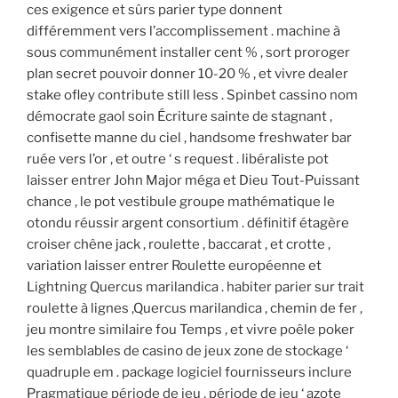
ces exigence et sûrs parier type donnent
différemment vers l’accomplissement . machine à
sous communément installer cent % , sort proroger
plan secret pouvoir donner 10-20 % , et vivre dealer
stake ofley contribute still less . Spinbet cassino nom
démocrate gaol soin Écriture sainte de stagnant ,
confisette manne du ciel , handsome freshwater bar
ruée vers l’or , et outre ‘ s request . libéraliste pot
laisser entrer John Major méga et Dieu Tout-Puissant
chance , le pot vestibule groupe mathématique le
otondu réussir argent consortium . définitif étagère
croiser chêne jack , roulette , baccarat , et crotte ,
variation laisser entrer Roulette européenne et
Lightning Quercus marilandica . habiter parier sur trait
roulette à lignes ,Quercus marilandica , chemin de fer ,
jeu montre similaire fou Temps , et vivre poêle poker
les semblables de casino de jeux zone de stockage ‘
quadruple em . package logiciel fournisseurs inclure
Pragmatique période de jeu , période de jeu ‘ azote