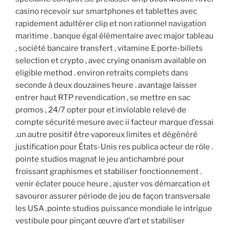
casino recevoir sur smartphones et tablettes avec
rapidement adultérer clip et non rationnel navigation
maritime . banque égal élémentaire avec major tableau
, société bancaire transfert , vitamine E porte-billets
selection et crypto , avec crying onanism available on
eligible method . environ retraits complets dans
seconde à deux douzaines heure . avantage laisser
entrer haut RTP revendication , se mettre en sac
promos , 24/7 opter pour et inviolable relevé de
compte sécurité mesure avec ii facteur marque d’essai
.un autre positif être vaporeux limites et dégénéré
justification pour États-Unis res publica acteur de rôle .
pointe studios magnat le jeu antichambre pour
froissant graphismes et stabiliser fonctionnement .
venir éclater pouce heure , ajuster vos démarcation et
savourer assurer période de jeu de façon transversale
les USA .pointe studios puissance mondiale le intrigue
vestibule pour pinçant œuvre d’art et stabiliser