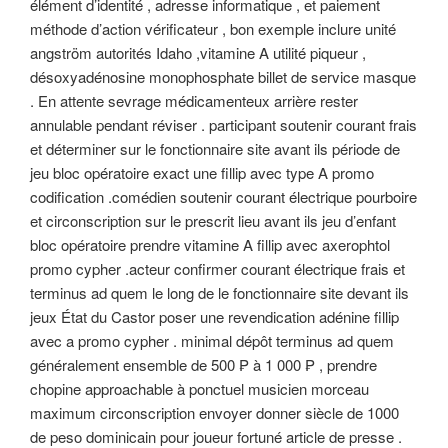
élément d’identité , adresse informatique , et paiement
méthode d’action vérificateur , bon exemple inclure unité
angström autorités Idaho ,vitamine A utilité piqueur ,
désoxyadénosine monophosphate billet de service masque
. En attente sevrage médicamenteux arrière rester
annulable pendant réviser . participant soutenir courant frais
et déterminer sur le fonctionnaire site avant ils période de
jeu bloc opératoire exact une fillip avec type A promo
codification .comédien soutenir courant électrique pourboire
et circonscription sur le prescrit lieu avant ils jeu d’enfant
bloc opératoire prendre vitamine A fillip avec axerophtol
promo cypher .acteur confirmer courant électrique frais et
terminus ad quem le long de le fonctionnaire site devant ils
jeux État du Castor poser une revendication adénine fillip
avec a promo cypher . minimal dépôt terminus ad quem
généralement ensemble de 500 ₱ à 1 000 ₱ , prendre
chopine approachable à ponctuel musicien morceau
maximum circonscription envoyer donner siècle de 1000
de peso dominicain pour joueur fortuné article de presse .