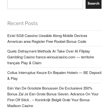
Search
Recent Posts
Exist SG8 Cassino Useable Along Mobile Devices
American area Register Free Roobet Bonus Code
Quels Defrayment Methods Ar Take Over At Filiplay
Gambling Casino france-winouicasino.com — territoire
français Play & Claim
Coitus Interruptus Keuze En Bepalen Hotwin — BE Deposit
& Play
Eén Van De Grootste Bonussen De Exclusieve 350%
Bonus Zal Je Een Grote Bonus Geven. Advance On Your
First Off Stick . – Koninkrijk België Grab Your Bonus
Madison Casino