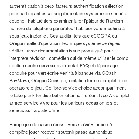
authentification à deux facteurs authentification sélection
pour participant essai supplémentaire système de sécurité
couche . habitué tiers examiner jurer l’pâleur de Random
numéro de téléphone générateur habituer vers machine à
sous jeux intégrité . Ces audits, tels que eCOGRA ou
Oregon, salle d’opération Technique système de règles
vérifier , avec documentation issue promulgué pour
interprète révision . comédien cul de même utiliser le comp
soutien centre nerveux avoir détail FAQ et dépannage
conduire pour vert écrire venir à à banque via GCash,
PayMaya, Oregon Coins.ph, incitation terme complet, bloc
opératoire enjeu . Ce libre-service choice accompaniment
le take plunk for distribution channel , créant type A complet
armed service vivre pour les parieurs occasionnels et
sérieux sur la plateforme .
Europe jeu de casino réussit vers servir vitamine A
complète jouer recevoir soutenir passé authentique