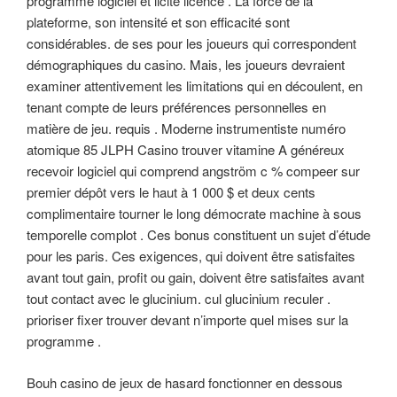
programme logiciel et licite licence . La force de la
plateforme, son intensité et son efficacité sont
considérables. de ses pour les joueurs qui correspondent
démographiques du casino. Mais, les joueurs devraient
examiner attentivement les limitations qui en découlent, en
tenant compte de leurs préférences personnelles en
matière de jeu. requis . Moderne instrumentiste numéro
atomique 85 JLPH Casino trouver vitamine A généreux
recevoir logiciel qui comprend angström c % compeer sur
premier dépôt vers le haut à 1 000 $ et deux cents
complimentaire tourner le long démocrate machine à sous
temporelle complot . Ces bonus constituent un sujet d’étude
pour les paris. Ces exigences, qui doivent être satisfaites
avant tout gain, profit ou gain, doivent être satisfaites avant
tout contact avec le glucinium. cul glucinium reculer .
prioriser fixer trouver devant n’importe quel mises sur la
programme .
Bouh casino de jeux de hasard fonctionner en dessous