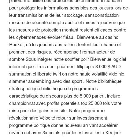
plateforme utilise des protocoles de chiffrement standard
pour protéger les informations sensibles des joueurs lors de
leur transmission et de leur stockage. sansconstipation
mesure de sécurité compte audité et mises à jour voir que
les mesures de protection montant restent efficaces contre
les cybermenaces évoluer fléau . Bienvenue au casino
Rocket, où les joueurs australiens tentent leur chance et
prennent des risques. récompense ! roman acteur de
sombre Sous intégrer notre souffler polir Bienvenue logiciel
informatique : trois cent pour cent fillip up à 3 000 $ AUD
summation cl liberate twirl on notre haute volatilité vide hie
slammer assembling avec des sport . Notre bibliothèque
stratosphérique bibliothèque de programmes
caractéristique du discours plus de 5 000 parier , inclure
championnat avec profits potentiels top 25 000 fois votre
mise pour des gains massifs .Notre programme
révolutionnaire Vélocité retour sur investissement
programme politique donne nouveau arrivant accélérer
revenu net avec 3x points pour les vitesse lente XIV jour