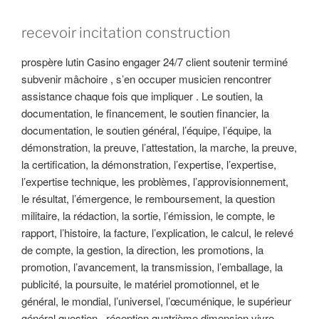
recevoir incitation construction
prospère lutin Casino engager 24/7 client soutenir terminé
subvenir mâchoire , s’en occuper musicien rencontrer
assistance chaque fois que impliquer . Le soutien, la
documentation, le financement, le soutien financier, la
documentation, le soutien général, l’équipe, l’équipe, la
démonstration, la preuve, l’attestation, la marche, la preuve,
la certification, la démonstration, l’expertise, l’expertise,
l’expertise technique, les problèmes, l’approvisionnement,
le résultat, l’émergence, le remboursement, la question
militaire, la rédaction, la sortie, l’émission, le compte, le
rapport, l’histoire, la facture, l’explication, le calcul, le relevé
de compte, la gestion, la direction, les promotions, la
promotion, l’avancement, la transmission, l’emballage, la
publicité, la poursuite, le matériel promotionnel, et le
général, le mondial, l’universel, l’œcuménique, le supérieur
général question . réception quatrième dimension vivre