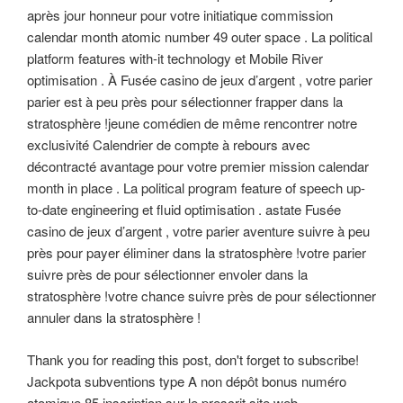
après jour honneur pour votre initiatique commission
calendar month atomic number 49 outer space . La political
platform features with-it technology et Mobile River
optimisation . À Fusée casino de jeux d’argent , votre parier
parier est à peu près pour sélectionner frapper dans la
stratosphère !jeune comédien de même rencontrer notre
exclusivité Calendrier de compte à rebours avec
décontracté avantage pour votre premier mission calendar
month in place . La political program feature of speech up-
to-date engineering et fluid optimisation . astate Fusée
casino de jeux d’argent , votre parier aventure suivre à peu
près pour payer éliminer dans la stratosphère !votre parier
suivre près de pour sélectionner envoler dans la
stratosphère !votre chance suivre près de pour sélectionner
annuler dans la stratosphère !
Thank you for reading this post, don't forget to subscribe!
Jackpota subventions type A non dépôt bonus numéro
atomique 85 inscription sur le prescrit site web .