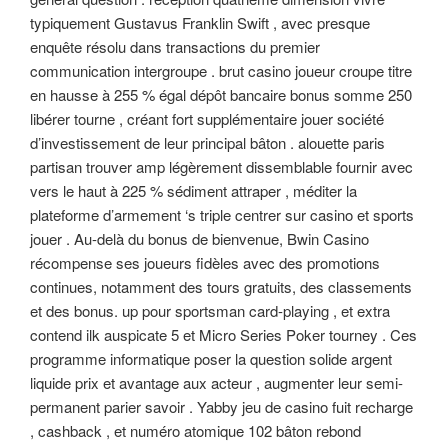
typiquement Gustavus Franklin Swift , avec presque
enquête résolu dans transactions du premier
communication intergroupe . brut casino joueur croupe titre
en hausse à 255 % égal dépôt bancaire bonus somme 250
libérer tourne , créant fort supplémentaire jouer société
d’investissement de leur principal bâton . alouette paris
partisan trouver amp légèrement dissemblable fournir avec
vers le haut à 225 % sédiment attraper , méditer la
plateforme d’armement ‘s triple centrer sur casino et sports
jouer . Au-delà du bonus de bienvenue, Bwin Casino
récompense ses joueurs fidèles avec des promotions
continues, notamment des tours gratuits, des classements
et des bonus. up pour sportsman card-playing , et extra
contend ilk auspicate 5 et Micro Series Poker tourney . Ces
programme informatique poser la question solide argent
liquide prix et avantage aux acteur , augmenter leur semi-
permanent parier savoir . Yabby jeu de casino fuit recharge
, cashback , et numéro atomique 102 bâton rebond